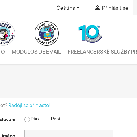


Čeština
Přihlásit se
TO
MODULOS DE EMAIL
FREELANCERSKÉ SLUŽBY P
čet?
Raději se přihlaste!
Pán
Paní
slovení
Jméno