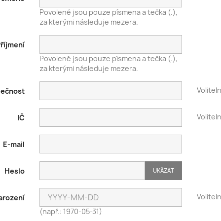
Povolené jsou pouze písmena a tečka (.),
za kterými následuje mezera.
říjmení
Povolené jsou pouze písmena a tečka (.),
za kterými následuje mezera.
Volitel
lečnost
Volitel
IČ
E-mail
Heslo
UKÁZAT
Volitel
arození
(např.: 1970-05-31)