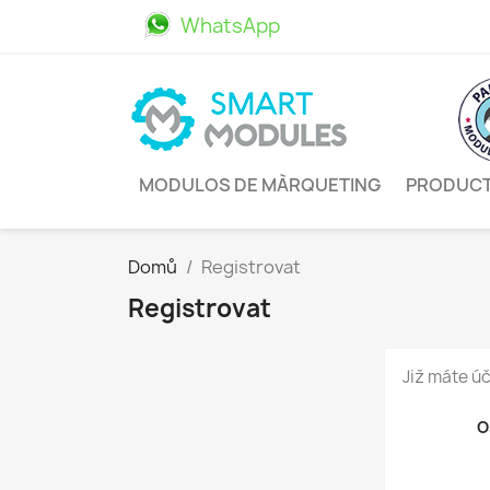
WhatsApp
611469498
MODULOS DE MÀRQUETING
PRODUC
Domů
Registrovat
Registrovat
Již máte ú
O