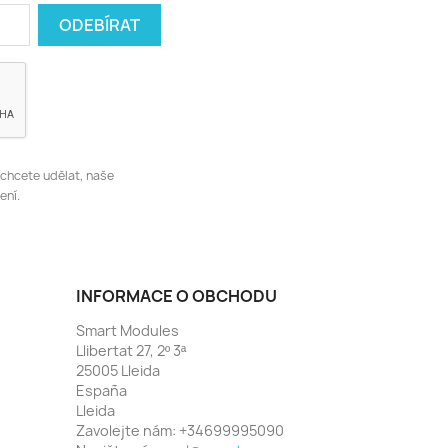
 chcete udělat, naše
ení.
INFORMACE O OBCHODU
Smart Modules
Llibertat 27, 2º 3ª
25005 Lleida
España
Lleida
Zavolejte nám:
+34699995090