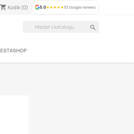
shopping_cart
Košík
(0)
5.0
★
★
★
★
★
53 Google reviews

RESTASHOP