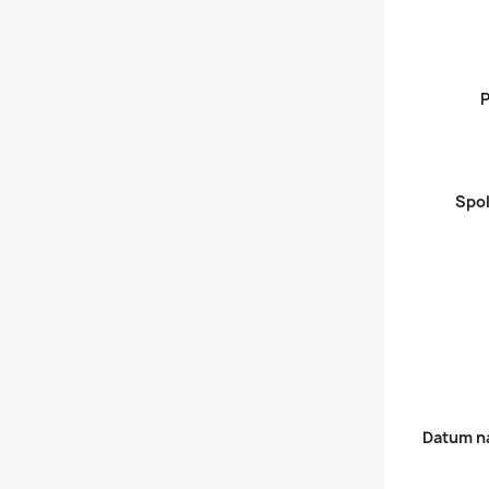
P
Spo
Datum n