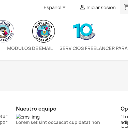
shopping


Español
Iniciar sesión
O
MODULOS DE EMAIL
SERVICIOS FREELANCER PAR
Nuestro equipo
Op
tur
“
Lo
por
ad
Lorem set sint occaecat cupidatat non
inc