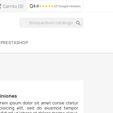
_cart
Carrito
(0)
5.0
★
★
★
★
★
53 Google reviews

A PRESTASHOP
iniones
rem ipsum dolor sit amet conse ctetur
ipisicing elit, sed do eiusmod tempor
ididunt ut labore et dolore magna aliqua.