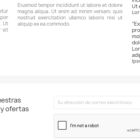
Eiusmod tempor incididunt ut labore et dolore
Ut 
tur
magna aliqua. Ut enim ad minim veniam, quis
Lor
por
nostrud exercitation ullamco laboris nisi ut
. Ut
“
Ex
aliquip ex ea commodo.
 sit
pro
mo
dol
Lo
adi
Ips
uestras
 y ofertas