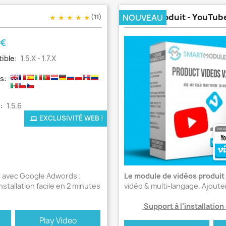
Vidéos Produit - YouTube
NOUVEAU
★
★
★
★
★
(11)
 €
ible:
1.5.x - 1.7.x
s:
:
1.5.6
EXCLUSIVITÉ WEB !
s avec Google Adwords ;
Le module de vidéos produit l
stallation facile en 2 minutes
vidéo & multi-langage. Ajout
Support à l’installation
Play Video