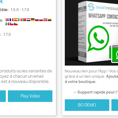
 €
ible:
1.5.x - 1.7.x
s:
:
1.7.0
 produits ou les variantes de
Nouveau lien pour l’App ! Vo
voyez à chacun un email
grâce à un lien unique.
Ajout
k est à nouveau disponible.
à votre boutique.
-- Support rapide pour l’i
Play Video
BO DEMO