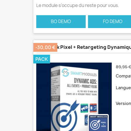
Le module s’occupe du reste pour vous.
BO DEMO
FO DEMO
Facebook Pixel + Retargeting Dynamiq
-30,00 €
PACK
Prix
89,95 
de
Compat
base
Langue
Version