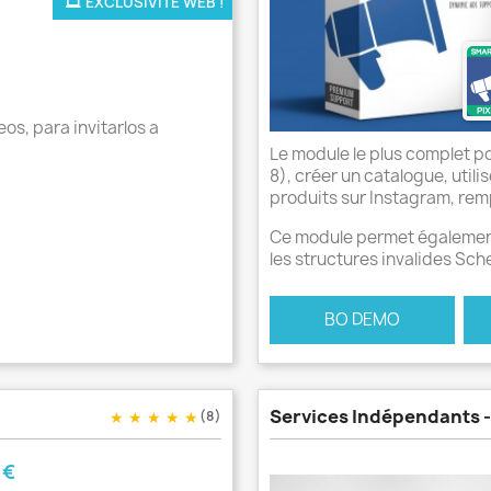
EXCLUSIVITÉ WEB !
eos, para invitarlos a
Le module le plus complet p
8), créer un catalogue, util
produits sur Instagram, remp
Ce module permet également
les structures invalides Sc
BO DEMO
Services Indépendants -
★
★
★
★
★
(8)
 €