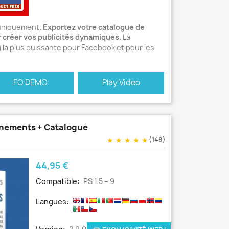
uniquement.
Exportez votre catalogue de
 créer vos publicités dynamiques.
La
 la plus puissante pour Facebook et pour les
FO DEMO
Play Video
vénements + Catalogue
★
★
★
★
★
(148)
Prix
44,95 €
Compatible:
PS 1.5 – 9
Langues: