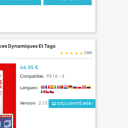
nces Dynamiques Et Tags
★
★
★
★
★
(128)
Prix
44,95 €
Compatible:
PS 1.6 – 9
Langues:
Version:
2.7.0
EXCLUSIVITÉ WEB !