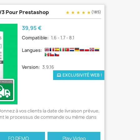
 V3 Pour Prestashop
★
★
★
★
★
(185)
Prix
39,95 €
Compatible:
1.6 - 1.7 - 8.1
Langues:
Version:
3.9.16
EXCLUSIVITÉ WEB !
onnez à vos clients la date de livraison prévue,
dant le processus de commande ou même dans
FO DEMO
Play Video