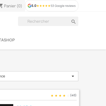
ing_cart
Panier
(0)
5.0
★
★
★
★
★
53 Google reviews

STASHOP

nce
★
★
★
★
☆
(40)