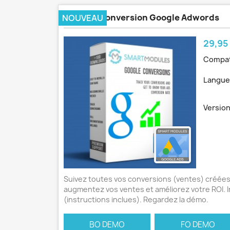
Suivi De Conversion Google Adwords
NOUVEAU
Prix
29,95
Compat
Langue
Version
Suivez toutes vos conversions (ventes) créée
augmentez vos ventes et améliorez votre ROI. In
(instructions inclues). Regardez la démo.
BO DEMO
FO DEMO