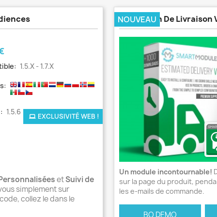
udiences
Estimation De Livraison
NOUVEAU
 €
ible:
1.5.x - 1.7.x
s:
:
1.5.6
EXCLUSIVITÉ WEB !
Un module incontournable!
D
Personnalisées
et
Suivi de
sur la page du produit, pen
vous simplement sur
les e-mails de commande.
code, collez le dans le
BO DEMO