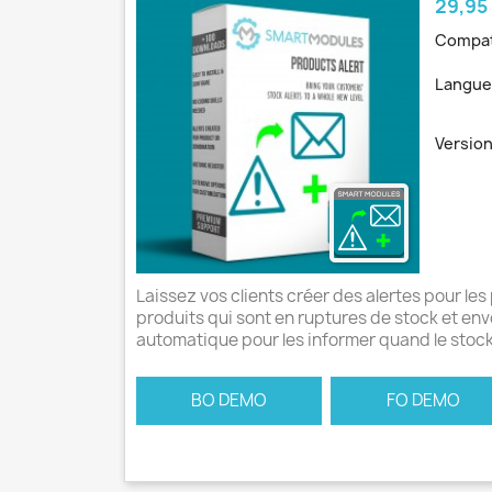
Prix
29,95
Compat
Langue
Version
Laissez vos clients créer des alertes pour les
produits qui sont en ruptures de stock et en
automatique pour les informer quand le stoc
BO DEMO
FO DEMO