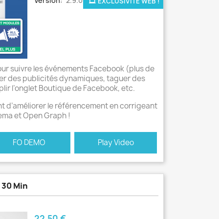
Version:
2.9.0
EXCLUSIVITÉ WEB !
our suivre les événements Facebook (plus de
iser des publicités dynamiques, taguer des
lir l’onglet Boutique de Facebook, etc.
 d’améliorer le référencement en corrigeant
hema et Open Graph !
FO DEMO
Play Video
 30 Min
Prix
22,50 €