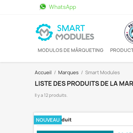
WhatsApp
611469498
MODULOS DE MÀRQUETING
PRODUC
Accueil
Marques
Smart Modules
LISTE DES PRODUITS DE LA M
Il y a 12 produits.
Alerte Produit
NOUVEAU