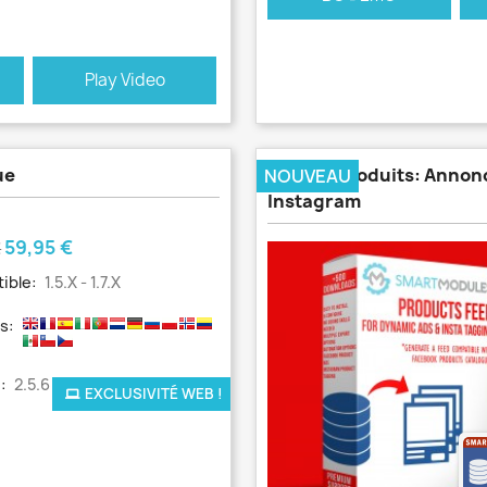
Play Video
ue
Flux De Produits: Anno
NOUVEAU
Instagram
Prix
59,95 €
€
ible:
1.5.x - 1.7.x
s:
:
2.5.6 - 2.4.2
EXCLUSIVITÉ WEB !