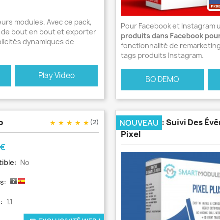
eurs modules. Avec ce pack,
Pour Facebook et Instagram 
de bout en bout et exporter
produits dans Facebook pour
blicités dynamiques de
fonctionnalité de remarketing
tags produits Instagram.
Play Video
BO DEMO
p
Pixel Plus : Suivi Des É
NOUVEAU
★
★
★
★
★
(2)
Pixel
 €
ible:
No
s:
:
1.1