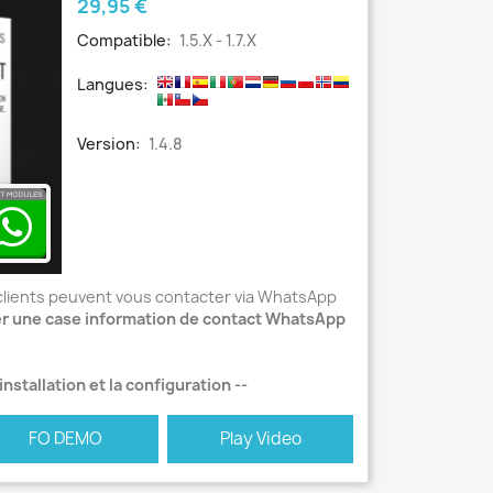
Prix
29,95 €
Compatible:
1.5.x - 1.7.x
Langues:
Version:
1.4.8
s clients peuvent vous contacter via WhatsApp
er une case information de contact WhatsApp
nstallation et la configuration --
FO DEMO
Play Video