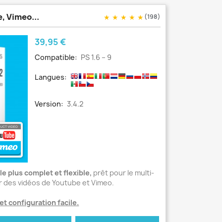
, Vimeo...
★
★
★
★
★
(198)
Prix
39,95 €
Compatible:
PS 1.6 – 9
Langues:
Version:
3.4.2
e plus complet et flexible,
prêt pour le multi-
er des vidéos de Youtube et Vimeo.
 et configuration facile.