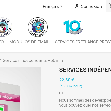
shopp


Français
Connexion
TO
MODULOS DE EMAIL
SERVICES FREELANCE PRE
Services indépendants - 30 min
SERVICES INDÉPEN
22,50 €
(45,00 € hour)
HT
Nous sommes des développeu
Vous pouvez louer nos service