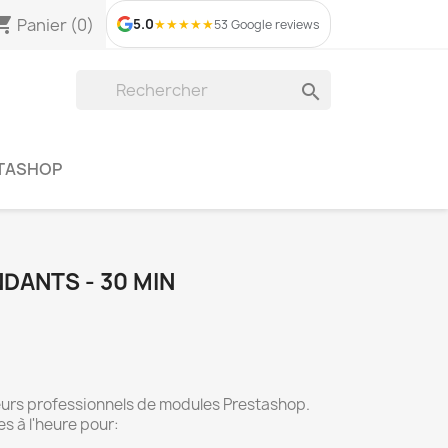
ing_cart
Panier
(0)
5.0
★
★
★
★
★
53 Google reviews

STASHOP
DANTS - 30 MIN
rs professionnels de modules Prestashop.
s à l'heure pour: