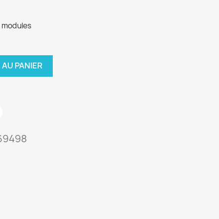
 modules
 AU PANIER
69498