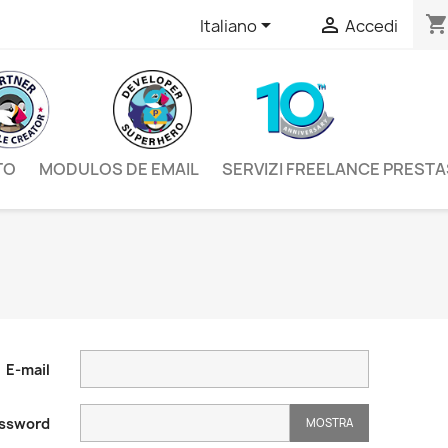
shopping_car


Italiano
Accedi
TO
MODULOS DE EMAIL
SERVIZI FREELANCE PREST
E-mail
ssword
MOSTRA