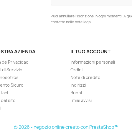
Puoi annullare l'iscrizione in ogni momenti. A qu
contatto nelle note legali.
OSTRA AZIENDA
IL TUO ACCOUNT
a de Privacidad
Informazioni personali
 di Servizio
Ordini
 nosotros
Note di credito
ento Sicuro
Indirizzi
taci
Buoni
del sito
I miei avvisi
i
© 2026 - negozio online creato con PrestaShop™