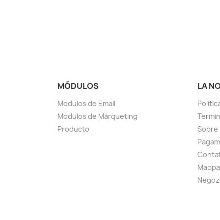
MÓDULOS
LA N
Modulos de Email
Polític
Modulos de Màrqueting
Termini
Producto
Sobre
Pagam
Contat
Mappa 
Negoz