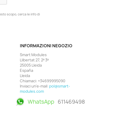
esto scopo, cerca le info di
INFORMAZIONI NEGOZIO
Smart Modules
Llibertat 27, 2º 3ª
25005 Lleida
España
Lleida
Chiamaci:
+34699995090
Inviaci un'e-mail:
pol@smart-
modules.com
WhatsApp
611469498