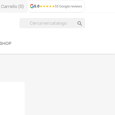
t
Carrello
(0)
5.0
★
★
★
★
★
53 Google reviews

ASHOP