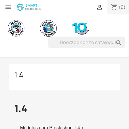
shopping_cart


(0)

1.4
1.4
Módulos para Prestashop 1.4.x