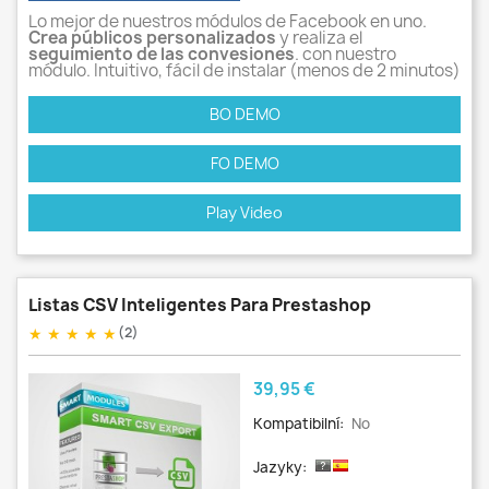
Lo mejor de nuestros módulos de Facebook en uno.
Crea públicos personalizados
y realiza el
seguimiento de las convesiones
. con nuestro
módulo. Intuitivo, fácil de instalar (menos de 2 minutos)
BO DEMO
FO DEMO
Play Video
Listas CSV Inteligentes Para Prestashop
★
★
★
★
★
(2)
Cena
39,95 €
Kompatibilní:
No
Jazyky: