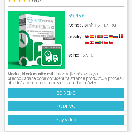
★
★
★
★
★
(185)
Cena
39,95 €
Kompatibilní:
1.6 - 1.7 - 8.1
Jazyky:
Verze:
3.9.16
Modul, který musíte mít.
Informujte zákazníky o
předpokládané době doručení na stránce produktu, v procesu
objednávky nebo dokonce v e-mailu objednávky.
BO DEMO
FO DEMO
Play Video