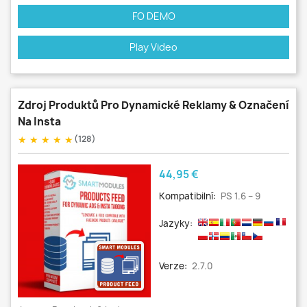
FO DEMO
Play Video
Zdroj Produktů Pro Dynamické Reklamy & Označení
Na Insta
★
★
★
★
★
(128)
Cena
44,95 €
Kompatibilní:
PS 1.6 – 9
Jazyky:
Verze:
2.7.0