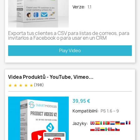
Verze:
1.1
Exporta tus clientes a CSV para listas de correos, para
invitarlos a Facebook o para usar en un CRM
Play Video
Videa Produktů - YouTube, Vimeo...
★
★
★
★
★
(198)
Cena
39,95 €
Kompatibilní:
PS 1.6 – 9
Jazyky: