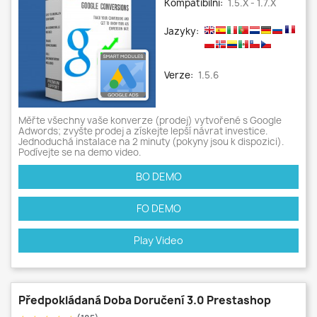
Kompatibilní:
1.5.x - 1.7.x
Jazyky:
Verze:
1.5.6
Měřte všechny vaše konverze (prodej) vytvořené s Google
Adwords; zvyšte prodej a získejte lepší návrat investice.
Jednoduchá instalace na 2 minuty (pokyny jsou k dispozici).
Podívejte se na demo video.
BO DEMO
FO DEMO
Play Video
Předpokládaná Doba Doručení 3.0 Prestashop