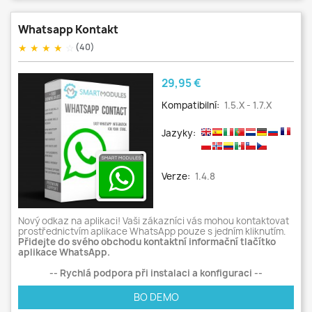
Whatsapp Kontakt
★
★
★
★
☆
(40)
Cena
29,95 €
Kompatibilní:
1.5.x - 1.7.x
Jazyky:
Verze:
1.4.8
Nový odkaz na aplikaci! Vaši zákazníci vás mohou kontaktovat
prostřednictvím aplikace WhatsApp pouze s jedním kliknutím.
Přidejte do svého obchodu kontaktní informační tlačítko
aplikace WhatsApp.
-- Rychlá podpora při instalaci a konfiguraci --
BO DEMO