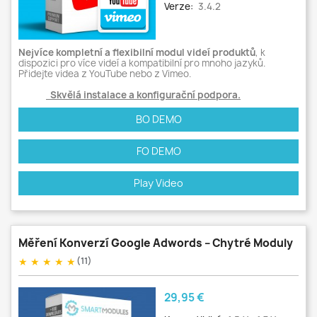
Verze:
3.4.2
Nejvíce kompletní a flexibilní modul videí produktů
, k
dispozici pro více videí a kompatibilní pro mnoho jazyků.
Přidejte videa z YouTube nebo z Vimeo.
Skvělá instalace a konfigurační podpora.
BO DEMO
FO DEMO
Play Video
Měření Konverzí Google Adwords – Chytré Moduly
★
★
★
★
★
(11)
Cena
29,95 €