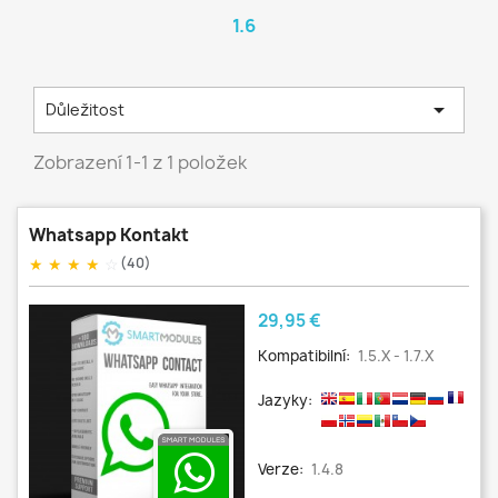
1.6

Důležitost
Zobrazení 1-1 z 1 položek
Whatsapp Kontakt
★
★
★
★
☆
(40)
Cena
29,95 €
Kompatibilní:
1.5.x - 1.7.x
Jazyky:
Verze:
1.4.8