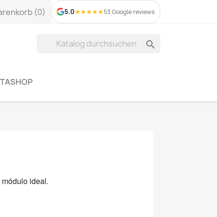
renkorb
(0)
5.0
★
★
★
★
★
53 Google reviews

STASHOP
 módulo ideal.