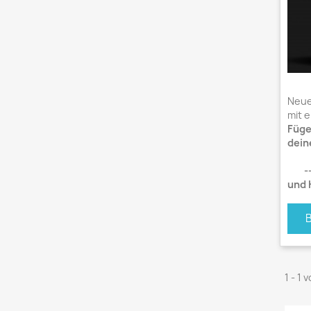
Neue
mit 
Füge
dein
--
und 
1 - 1 