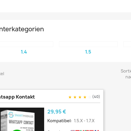
nterkategorien
1.4
1.5
Sorti
kel
na
tsapp Kontakt
★
★
★
★
☆
(40)
Preis
29,95 €
Kompatibel:
1.5.x - 1.7.x