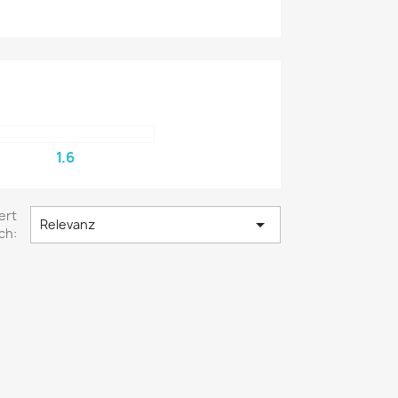
1.6
ert

Relevanz
ch: