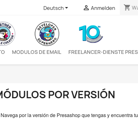
shopping_cart


Wa
Deutsch
Anmelden
TO
MODULOS DE EMAIL
FREELANCER-DIENSTE PRE
MÓDULOS POR VERSIÓN
Navega por la versión de Presashop que tengas y encuentra tu