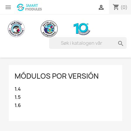
shopping_cart


(0)

MÓDULOS POR VERSIÓN
1.4
1.5
1.6