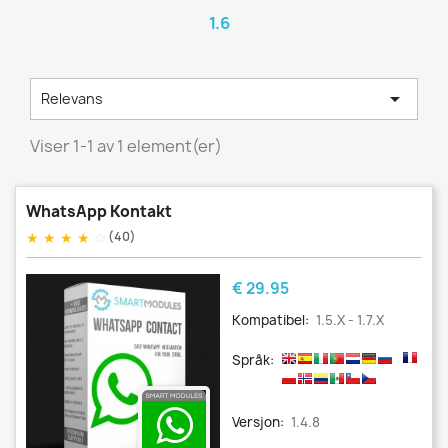
1.6

Relevans
Viser 1-1 av 1 element(er)
WhatsApp Kontakt
★
★
★
★
☆
(40)
Pris
€ 29.95
Kompatibel:
1.5.x - 1.7.x
Språk:
Versjon:
1.4.8