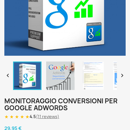


MONITORAGGIO CONVERSIONI PER
GOOGLE ADWORDS
★
★
★
★
★
4.5
(11 reviews)
29,95 €