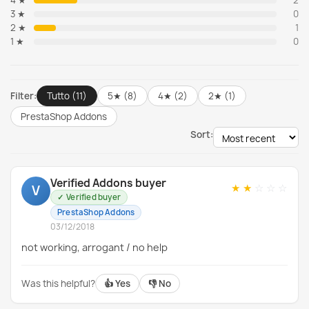
4 ★
2
3 ★
0
2 ★
1
1 ★
0
Filter:
Tutto (11)
5★ (8)
4★ (2)
2★ (1)
PrestaShop Addons
Sort:
Verified Addons buyer
★
★
☆
☆
☆
V
Verified buyer
PrestaShop Addons
03/12/2018
not working, arrogant / no help
Was this helpful?
👍 Yes
👎 No