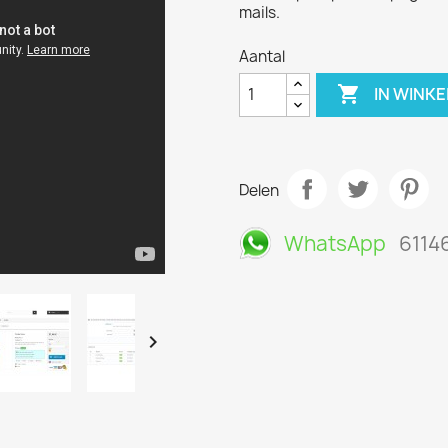
mails.
Aantal

IN WINK
Delen
WhatsApp
6114
