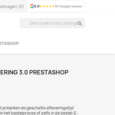
kelwagen
(0)
5.0
★
★
★
★
★
53 Google reviews

ESTASHOP
ERING 3.0 PRESTASHOP
 je klanten de geschatte afleveringstijd
n het bestelproces of zelfs in de bestel-E-