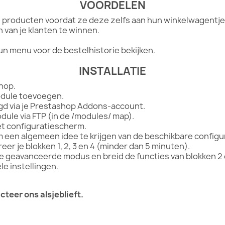
VOORDELEN
 producten voordat ze deze zelfs aan hun winkelwagentje 
van je klanten te winnen.
un menu voor de bestelhistorie bekijken.
INSTALLATIE
hop.
dule toevoegen.
d via je Prestashop Addons-account.
ule via FTP (in de /modules/ map).
et configuratiescherm.
m een algemeen idee te krijgen van de beschikbare configu
er je blokken 1, 2, 3 en 4 (minder dan 5 minuten).
de geavanceerde modus en breid de functies van blokken 2 e
le instellingen.
teer ons alsjeblieft.