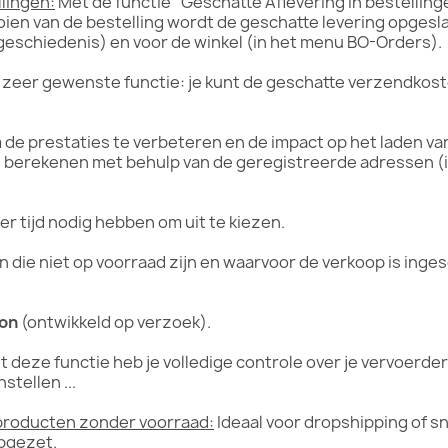
llingen:
Met de functie "Geschatte Aflevering in bestellin
ooien van de bestelling wordt de geschatte levering opgesl
elgeschiedenis) en voor de winkel (in het menu BO-Orders).
zeer gewenste functie: je kunt de geschatte verzendkos
de prestaties te verbeteren en de impact op het laden van
 berekenen met behulp van de geregistreerde adressen (in
er tijd nodig hebben om uit te kiezen.
 die niet op voorraad zijn en waarvoor de verkoop is inge
zon
(ontwikkeld op verzoek).
 deze functie heb je volledige controle over je vervoerders
stellen ...
 producten zonder voorraad:
Ideaal voor dropshipping of sn
opgezet.