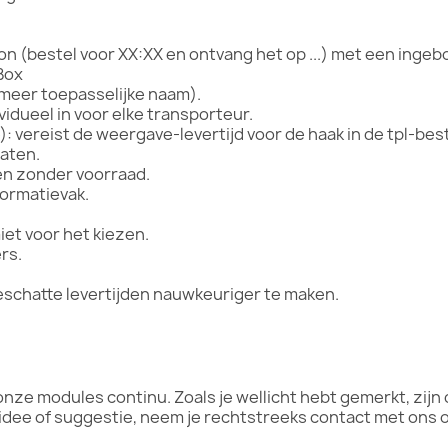
n (bestel voor XX:XX en ontvang het op ...) met een ing
Box
meer toepasselijke naam).
idueel in voor elke transporteur.
): vereist de weergave-levertijd voor de haak in de tpl-be
aten.
n zonder voorraad.
nformatievak.
iet voor het kiezen.
rs.
eschatte levertijden nauwkeuriger te maken.
nze modules continu. Zoals je wellicht hebt gemerkt, zijn
idee of suggestie, neem je rechtstreeks contact met ons 