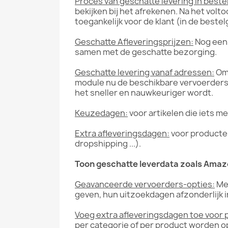
Proces van geschatte levering in beste
bekijken bij het afrekenen. Na het volt
toegankelijk voor de klant (in de best
Geschatte Afleveringsprijzen:
Nog een 
samen met de geschatte bezorging.
Geschatte levering vanaf adressen:
Om 
module nu de beschikbare vervoerders
het sneller en nauwkeuriger wordt.
Keuzedagen:
voor artikelen die iets me
Extra afleveringsdagen:
voor producten
dropshipping ...).
Toon geschatte leverdata zoals Ama
Geavanceerde vervoerders-opties:
Met
geven, hun uitzoekdagen afzonderlijk in
Voeg extra afleveringsdagen toe voor
per categorie of per product worden 