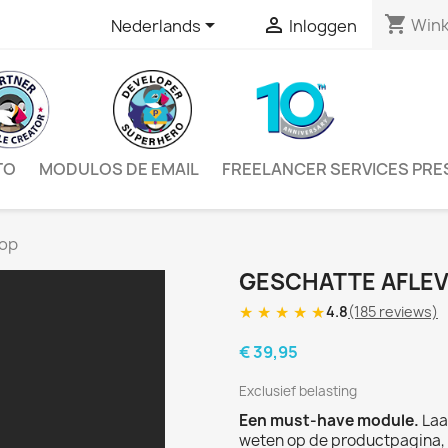
shopping_cart


Win
Nederlands
Inloggen
TO
MODULOS DE EMAIL
FREELANCER SERVICES PR
hop
GESCHATTE AFLEV
★
★
★
★
★
4.8
(185 reviews)
€ 39,95
Exclusief belasting
Een must-have module.
Laat
weten op de productpagina, i