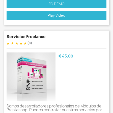
FO DEMO
Play Video
Servicios Freelance
★
★
★
★
★
(8)
Pris
€ 45.00
Somos desarrolladores profesionales de Módulos de
Prestashop. Puedes contratar nuestros servicios por