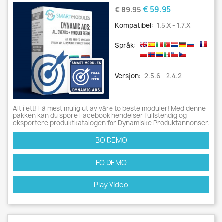
Grunnpris
Pris
€ 59.95
€ 89.95
Kompatibel:
1.5.x - 1.7.x
Språk:
Versjon:
2.5.6 - 2.4.2
Alt i ett! Få mest mulig ut av våre to beste moduler! Med denne
pakken kan du spore Facebook hendelser fullstendig og
eksportere produktkatalogen for Dynamiske Produktannonser.
BO DEMO
FO DEMO
Play Video