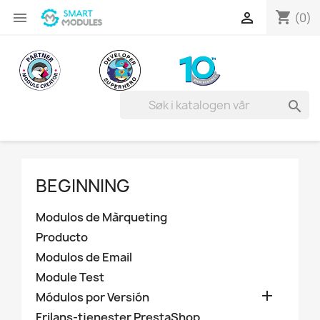
shopping_cart


(0)

BEGINNING
Modulos de Màrqueting
Producto
Modulos de Email
Module Test

Módulos por Versión
Frilans-tjenester PrestaShop