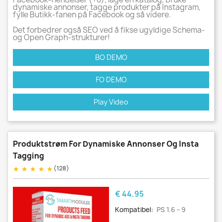
dynamiske annonser, tagge produkter på Instagram,
fylle Butikk-fanen på Facebook og så videre.
Det forbedrer også SEO ved å fikse ugyldige Schema-
og Open Graph-strukturer!
BO DEMO
FO DEMO
Play Video
Produktstrøm For Dynamiske Annonser Og Insta
Tagging
★
★
★
★
★
(128)
Pris
€ 44.95
Kompatibel:
PS 1.6 – 9