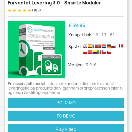
Forventet Levering 3.0 – Smarte Moduler
★
★
★
★
★
(185)
Pris
€ 39.95
Kompatibel:
1.6 - 1.7 - 8.1
Språk:
Versjon:
3.9.16
En essensiell modul.
Informer kundene dine om forventet
leveringstid på produktsiden, gjennom ordreprosessen eller til
og med i bestillingsepostene.
BO DEMO
FO DEMO
Play Video