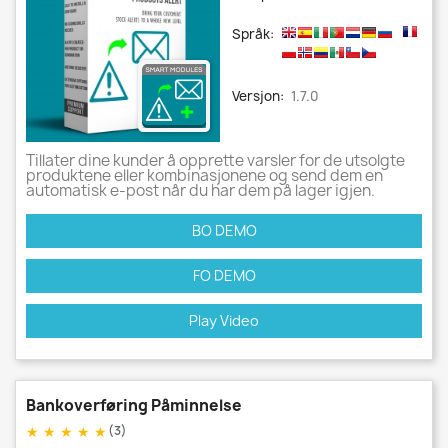
Språk:
Versjon:
1.7.0
Tillater dine kunder å opprette varsler for de utsolgte
produktene eller kombinasjonene og send dem en
automatisk e-post når du har dem på lager igjen.
BO DEMO
FO DEMO
Play Video
Bankoverføring Påminnelse
★
★
★
★
★
(3)