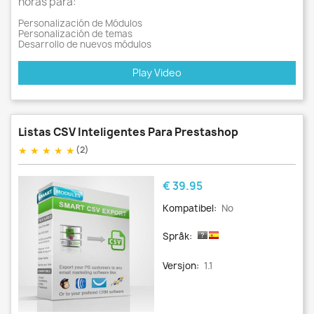
horas para:
Personalización de Módulos
Personalización de temas
Desarrollo de nuevos módulos
Play Video
Listas CSV Inteligentes Para Prestashop
★
★
★
★
★
(2)
Pris
€ 39.95
Kompatibel:
No
Språk:
Versjon:
1.1