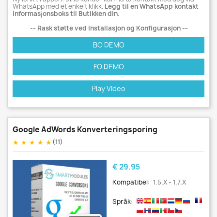
WhatsApp med et enkelt klikk.
Legg til en WhatsApp kontakt
informasjonsboks til Butikken din.
-- Rask støtte ved Installasjon og Konfigurasjon --
BO DEMO
FO DEMO
Play Video
Google AdWords Konverteringsporing
★
★
★
★
★
(11)
Pris
€ 29.95
Kompatibel:
1.5.x - 1.7.x
Språk: