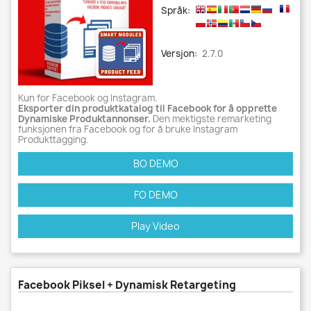
Språk:
Versjon:
2.7.0
Kun for Facebook og Instagram.
Eksporter din produktkatalog til Facebook for å opprette
Dynamiske Produktannonser.
Den mektigste remarketing
funksjonen fra Facebook og for å bruke Instagram
Produkttagging.
BO DEMO
FO DEMO
Play Video
Facebook Piksel + Dynamisk Retargeting