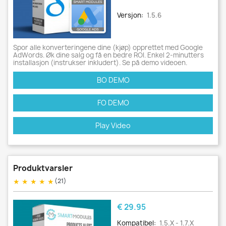
Versjon:
1.5.6
Spor alle konverteringene dine (kjøp) opprettet med Google
AdWords. Øk dine salg og få en bedre ROI. Enkel 2-minutters
installasjon (instrukser inkludert). Se på demo videoen.
BO DEMO
FO DEMO
Play Video
Produktvarsler
★
★
★
★
★
(21)
Pris
€ 29.95
Kompatibel:
1.5.x - 1.7.x