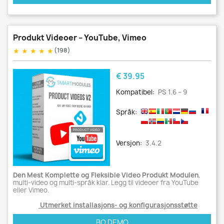
Produkt Videoer – YouTube, Vimeo
★
★
★
★
★
(198)
Pris
€ 39.95
Kompatibel:
PS 1.6 – 9
Språk:
Versjon:
3.4.2
Den Mest Komplette og Fleksible Video Produkt Modulen
,
multi-video og multi-språk klar. Legg til videoer fra YouTube
eller Vimeo.
Utmerket installasjons- og konfigurasjonsstøtte
BO DEMO