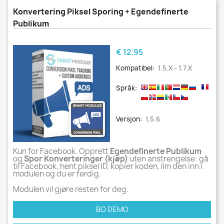
Konvertering Piksel Sporing + Egendefinerte
Publikum
Pris
€ 12.95
Kompatibel:
1.5.x - 1.7.x
Språk:
Versjon:
1.5.6
Kun for Facebook. Opprett
Egendefinerte Publikum
og
Spor Konverteringer (kjøp)
uten anstrengelse: gå
til Facebook, hent piksel ID, kopier koden, lim den inn i
modulen og du er ferdig.
Modulen vil gjøre resten for deg.
BO DEMO