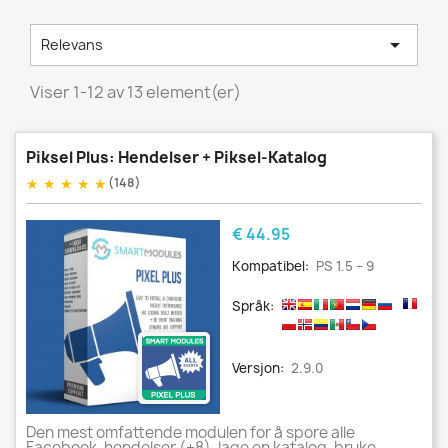

Relevans
Viser 1-12 av 13 element(er)
Piksel Plus: Hendelser + Piksel-Katalog
★
★
★
★
★
(148)
Pris
€ 44.95
Kompatibel:
PS 1.5 – 9
Språk:
Versjon:
2.9.0
Den mest omfattende modulen for å spore alle
Facebook-hendelser (+8), lage en katalog, bruke