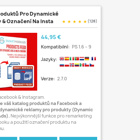
roduktů Pro Dynamické
 & Označení Na Insta
★
★
★
★
★
(128)
Cena
44,95 €
Kompatibilní:
PS 1.6 – 9
Jazyky:
Verze:
2.7.0
acebook & Instagram.
e váš katalog produktů na Facebook a
 dynamické reklamy pro produkty (Dynamic
Ads).
Nejvýkonnější funkce pro remarketing
oku a použití označení produktu na
mu.