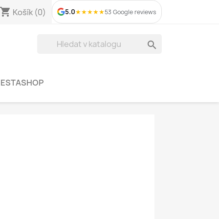
shopping_cart
Košík
(0)
5.0
★
★
★
★
★
53 Google reviews

RESTASHOP