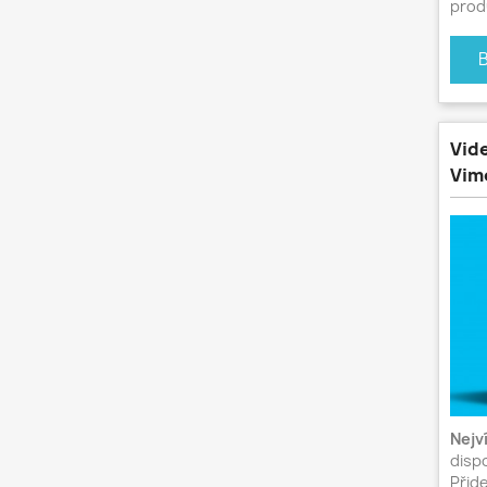
prod
Vid
Vime
Nejv
dispo
Přid