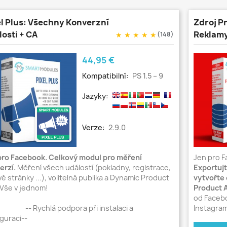
el Plus: Všechny Konverzní
Zdroj P
osti + CA
Reklamy
★
★
★
★
★
(148)
Cena
44,95 €
Kompatibilní:
PS 1.5 – 9
Jazyky:
Verze:
2.9.0
pro Facebook. Celkový modul pro měření
Jen pro F
erzí.
Měření všech událostí (pokladny, registrace,
Exportujt
vé stránky ...), volitelná publika a Dynamic Product
vytvořte
 Vše v jednom!
Product 
od Facebo
Rychlá podpora při instalaci a
Instagra
guraci--