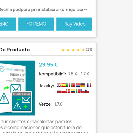
ychlá podpora při instalaci a konfiguraci --
EMO
FO DEMO
Play Video
 De Producto
★
★
★
★
★
(21)
Cena
29,95 €
Kompatibilní:
1.5.x - 1.7.x
Jazyky:
Verze:
1.7.0
 tus clientes crear alertas para los
s o combinaciones que estén fuera de