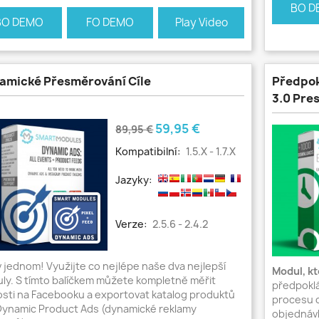
BO D
BO DEMO
FO DEMO
Play Video
amické Přesměrování Cíle
Předpok
3.0 Pre
Běžná
Cena
59,95 €
89,95 €
cena
Kompatibilní:
1.5.x - 1.7.x
Jazyky:
Verze:
2.5.6 - 2.4.2
v jednom! Využijte co nejlépe naše dva nejlepší
Modul, kt
ly. S tímto balíčkem můžete kompletně měřit
předpoklá
osti na Facebooku a exportovat katalog produktů
procesu 
Dynamic Product Ads (dynamické reklamy
objednáv