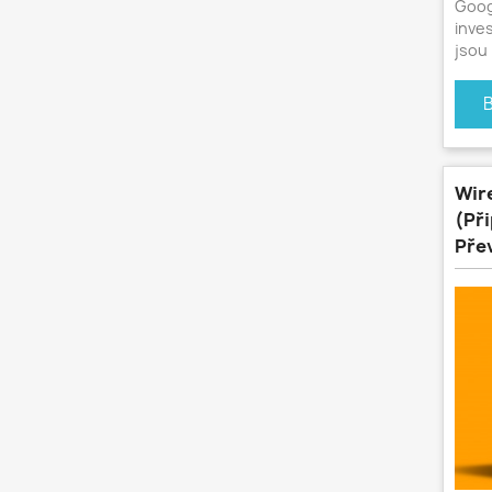
Goog
inve
jsou 
Wir
(Př
Pře