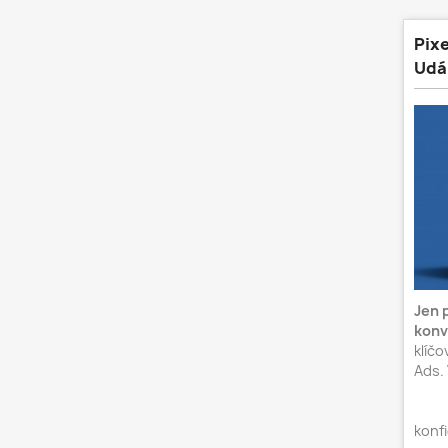
Pix
Udál
Jen 
konv
klíčo
Ads.
-- 
konfi