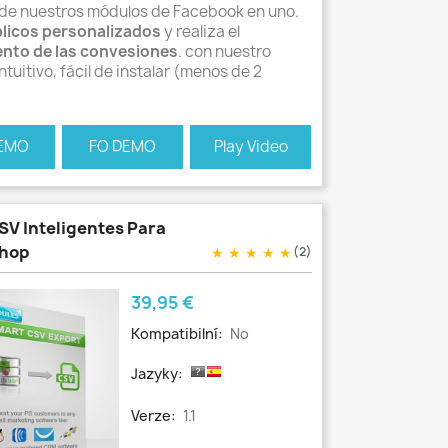
 de nuestros módulos de Facebook en uno.
licos personalizados
y realiza el
nto de las convesiones
. con nuestro
ntuitivo, fácil de instalar (menos de 2
EMO
FO DEMO
Play Video
CSV Inteligentes Para
shop
★
★
★
★
★
(2)
Cena
39,95 €
Kompatibilní:
No
Jazyky:
Verze:
1.1