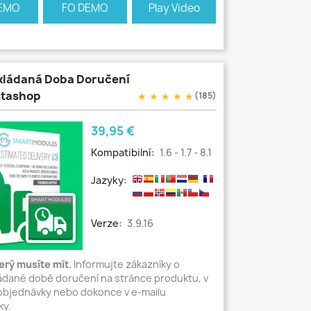
EMO
FO DEMO
Play Video
ládaná Doba Doručení
stashop
★
★
★
★
★
(185)
Cena
39,95 €
Kompatibilní:
1.6 - 1.7 - 8.1
Jazyky:
Verze:
3.9.16
erý musíte mít.
Informujte zákazníky o
dané době doručení na stránce produktu, v
objednávky nebo dokonce v e-mailu
ky.