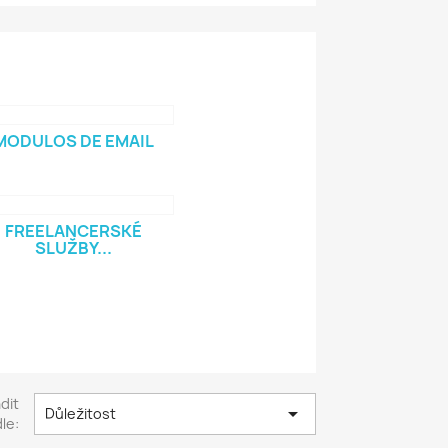
MODULOS DE EMAIL
FREELANCERSKÉ
SLUŽBY...
dit

Důležitost
le: