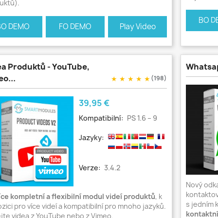
uktů).
BO D
BO DEMO
FO DEMO
Play Video
ea Produktů - YouTube,
Whatsa
o...
★
★
★
★
★
(198)
Cena
39,95 €
Kompatibilní:
PS 1.6 – 9
Jazyky:
Verze:
3.4.2
Nový odka
kontakto
íce kompletní a flexibilní modul videí produktů
, k
s jedním 
zici pro více videí a kompatibilní pro mnoho jazyků.
kontaktní
ejte videa z YouTube nebo z Vimeo.