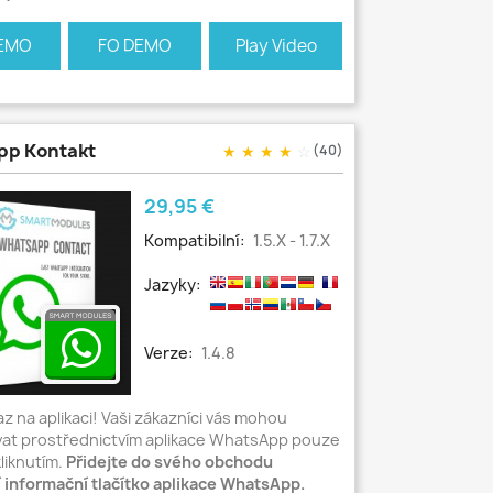
EMO
FO DEMO
Play Video
pp Kontakt
★
★
★
★
☆
(40)
Cena
29,95 €
Kompatibilní:
1.5.x - 1.7.x
Jazyky:
Verze:
1.4.8
z na aplikaci! Vaši zákazníci vás mohou
vat prostřednictvím aplikace WhatsApp pouze
kliknutím.
Přidejte do svého obchodu
 informační tlačítko aplikace WhatsApp.