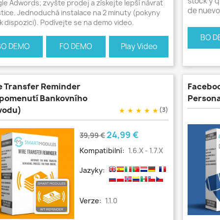
stock y q
le Adwords; zvyšte prodej a získejte lepší návrat
de nuevo
stice. Jednoduchá instalace na 2 minuty (pokyny
k dispozici). Podívejte se na demo video.
BO D
BO DEMO
FO DEMO
Play Video
e Transfer Reminder
Faceboo
ipomenutí Bankovního
Persona
vodu)
★
★
★
★
★
(3)
Běžná
Cena
24,99 €
39,99 €
cena
Kompatibilní:
1.6.X - 1.7.X
Jazyky:
Verze:
1.1.0