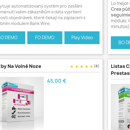
Lo mejor
ytuje automatizovaný systém pro zasílání
Crea púb
omenutí vašim zákazníkům a data vypršení
seguimie
osti objednávek, které čekají na zaplacení s
módulo. I
ebním modulem Bank Wire.
minutos)
BO DEMO
FO DEMO
Play Video
BO D
žby Na Volné Noze
Listas 
★
★
★
★
★
(8)
Presta
Cena
45,00 €