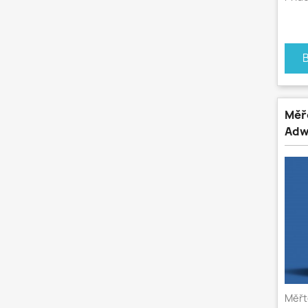
Měř
Adw
Měřt