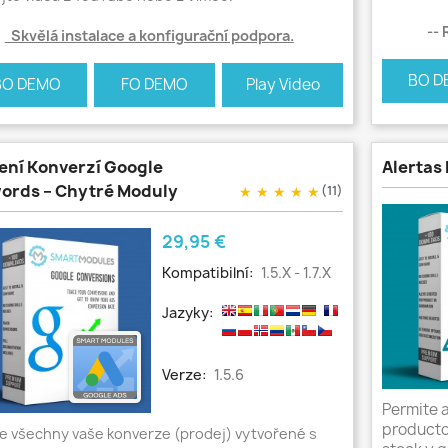
-- R
Skvělá instalace a konfigurační podpora.
BO D
BO DEMO
FO DEMO
Play Video
ení Konverzí Google
Alertas
ords – Chytré Moduly
★
★
★
★
★
(11)
Cena
29,95 €
Kompatibilní:
1.5.x - 1.7.x
Jazyky:
Verze:
1.5.6
Permite a
producto
e všechny vaše konverze (prodej) vytvořené s