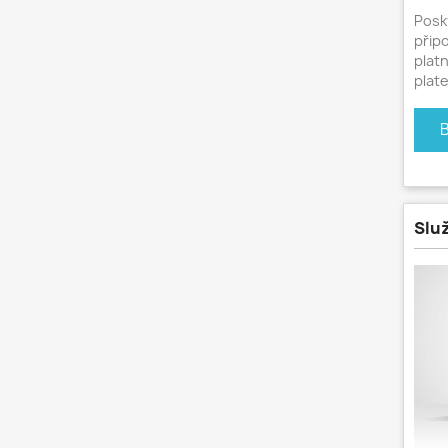
Posk
přip
platn
plat
Slu