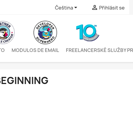


Čeština
Přihlásit se
TO
MODULOS DE EMAIL
FREELANCERSKÉ SLUŽBY P
BEGINNING