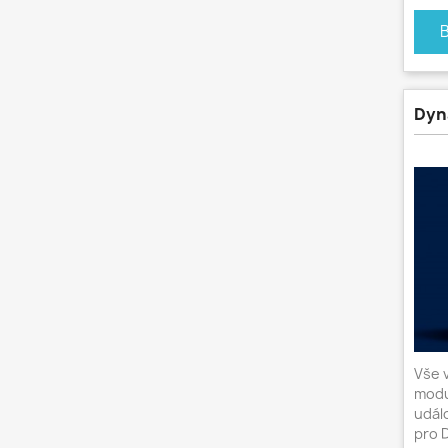
Dyn
Vše 
modu
udál
pro 