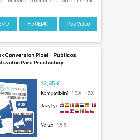
ue reciban una notificación al tener stock
.
EMO
FO DEMO
Play Video
k Conversion Pixel + Públicos
lizados Para Prestashop
Cena
12,95 €
Kompatibilní:
1.5.x - 1.7.x
Jazyky:
Verze:
1.5.6